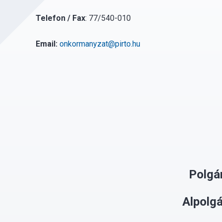
Telefon / Fax
:
77/540-010
Email:
onkormanyzat@pirto.hu
Polgá
Alpolg