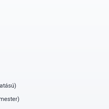
atású)
rmester)