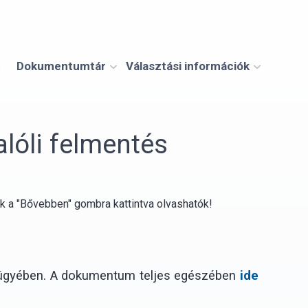
Dokumentumtár
Választási információk
lóli felmentés
ek a "Bővebben" gombra kattintva olvashatók!
lem ügyében. A dokumentum teljes egészében
ide