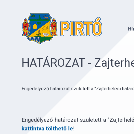
Hí
HATÁROZAT - Zajterhel
Engedélyező határozat született a "Zajterhelési határ
Engedélyező határozat született a "Zajterhel
kattintva tölthető le
!