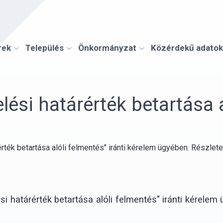
rek
Település
Önkormányzat
Közérdekű adatok
ési határérték betartása a
érték betartása alóli felmentés" iránti kérelem ügyében. Részlet
ési határérték betartása alóli felmentés" iránti kére